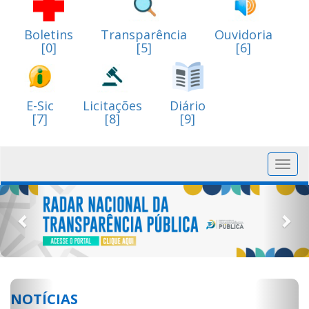
Boletins
Transparência
Ouvidoria
[0]
[5]
[6]
E-Sic
Licitações
Diário
[7]
[8]
[9]
Toggl
navig
Previous
Nex
Previous
Next
NOTÍCIAS