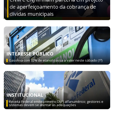
de aperfeiçoamento da cobrança de
dívidas municipais
INTERESSE PÚBLICO
Gasolina com 32% de etanol passa a valer neste sábado (1º)
INSTITUCIONAL
Receita Federal emite primeiro CNPJ alfanumérico; gestores e
sistemas devem se atentar às adequações