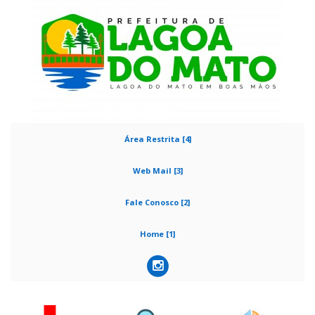
Área Restrita [4]
Web Mail [3]
Fale Conosco [2]
Home [1]