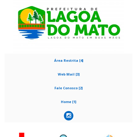
Área Restrita [4]
Web Mail [3]
Fale Conosco [2]
Home [1]