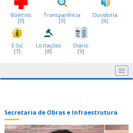
Boletins
Transparência
Ouvidoria
[0]
[5]
[6]
E-Sic
Licitações
Diário
[7]
[8]
[9]
Toggl
navig
Secretaria de Obras e Infraestrutura