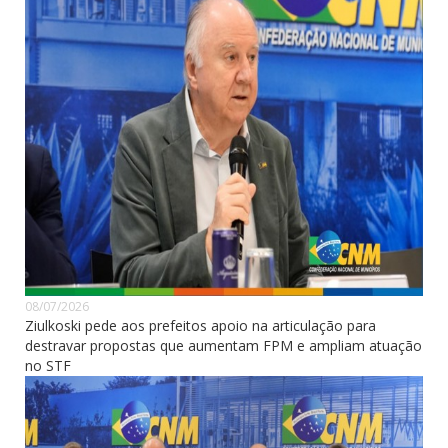
08/07/2026
Ziulkoski pede aos prefeitos apoio na articulação para
destravar propostas que aumentam FPM e ampliam atuação
no STF