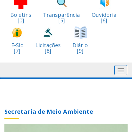
Boletins
Transparência
Ouvidoria
[0]
[5]
[6]
E-Sic
Licitações
Diário
[7]
[8]
[9]
Toggl
navig
Secretaria de Meio Ambiente