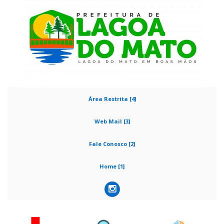
Área Restrita [4]
Web Mail [3]
Fale Conosco [2]
Home [1]