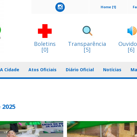
Home [1]
Fa
Boletins
Transparência
Ouvido
[0]
[5]
[6]
A Cidade
Atos Oficiais
Diário Oficial
Notícias
Ma
e 2025