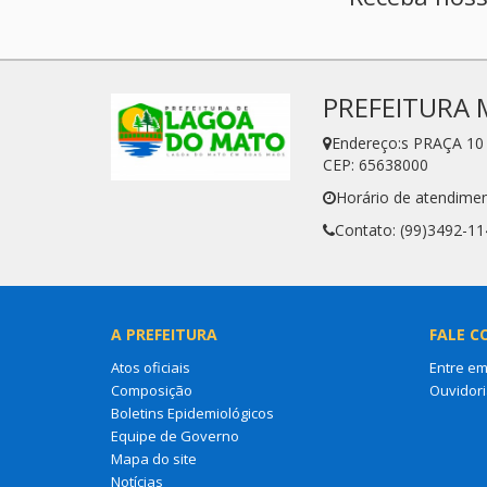
PREFEITURA 
Endereço:s PRAÇA 1
CEP: 65638000
Horário de atendimen
Contato: (99)3492-11
A PREFEITURA
FALE C
Atos oficiais
Entre em
Composição
Ouvidori
Boletins Epidemiológicos
Equipe de Governo
Mapa do site
Notícias