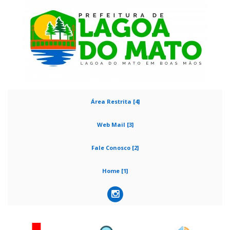
Área Restrita [4]
Web Mail [3]
Fale Conosco [2]
Home [1]