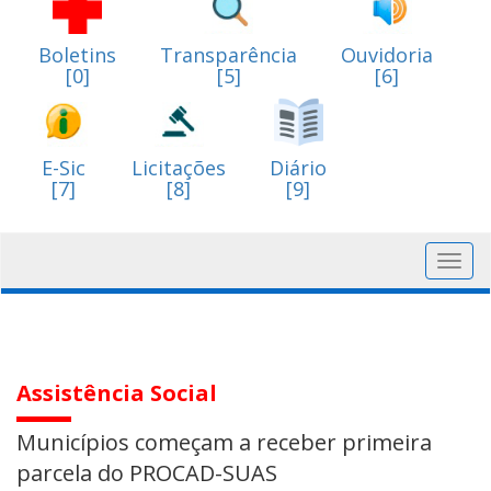
Boletins
Transparência
Ouvidoria
[0]
[5]
[6]
E-Sic
Licitações
Diário
[7]
[8]
[9]
Toggl
navig
Assistência Social
Municípios começam a receber primeira
parcela do PROCAD-SUAS